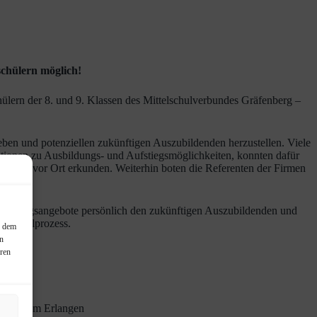
schülern möglich!
ülern der 8. und 9. Klassen des Mittelschulverbundes Gräfenberg –
ben und potenziellen zukünftigen Auszubildenden herzustellen. Viele
ationen zu Ausbildungs- und Aufstiegsmöglichkeiten, konnten dafür
onikers vor Ort erkunden. Weiterhin boten die Referenten der Firmen
e Ausbildungsangebote persönlich den zukünftigen Auszubildenden und
rufswahlprozess.
, dem
in
eren
nzentrum Erlangen