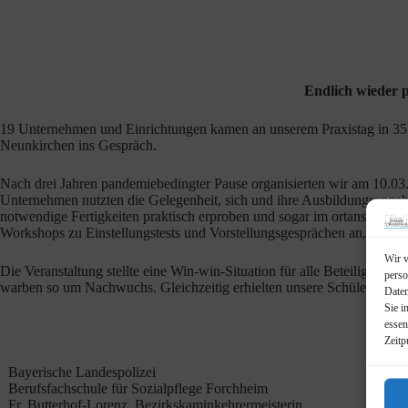
Endlich wieder p
19 Unternehmen und Einrichtungen kamen an unserem Praxistag in 35 W
Neunkirchen ins Gespräch.
Nach drei Jahren pandemiebedingter Pause organisierten wir am 10.03.
Unternehmen nutzten die Gelegenheit, sich und ihre Ausbildungsangebo
notwendige Fertigkeiten praktisch erproben und sogar im ortansässige
Workshops zu Einstellungstests und Vorstellungsgesprächen an, um die
Wir v
Die Veranstaltung stellte eine Win-win-Situation für alle Beteiligten 
perso
warben so um Nachwuchs. Gleichzeitig erhielten unsere Schülerinnen 
Daten
Sie i
essen
Zeitp
Bayerische Landespolizei
Berufsfachschule für Sozialpflege Forchheim
Fr. Butterhof-Lorenz, Bezirkskaminkehrermeisterin