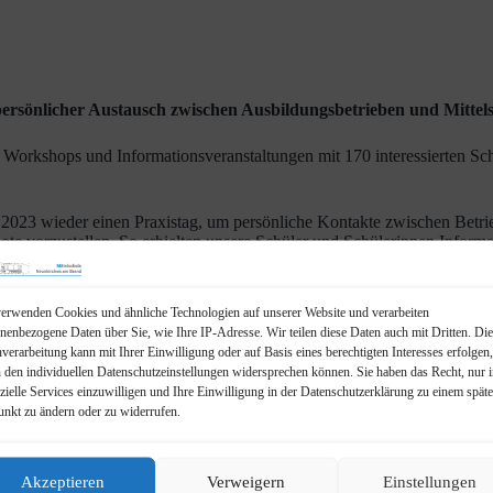
ersönlicher Austausch zwischen Ausbildungsbetrieben und Mittel
orkshops und Informationsveranstaltungen mit 170 interessierten Sch
2023 wieder einen Praxistag, um persönliche Kontakte zwischen Betrie
te vorzustellen. So erhielten unsere Schüler und Schülerinnen Inform
n Handwerksbetrieb Auto Egloffstein den Arbeitsplatz des Kfz-Mechatr
 Schüler gezielt auf Bewerbungs-verfahren vorzubereiten.
erwenden Cookies und ähnliche Technologien auf unserer Website und verarbeiten
dar und war ein voller Erfolg. Die Betriebe präsentierten sich und ihr
nenbezogene Daten über Sie, wie Ihre IP-Adresse. Wir teilen diese Daten auch mit Dritten. Die
und Schüler dadurch wertvolle praxisnahe Unterstützung bei ihrem Be
verarbeitung kann mit Ihrer Einwilligung oder auf Basis eines berechtigten Interesses erfolgen
n den individuellen Datenschutzeinstellungen widersprechen können. Sie haben das Recht, nur 
zielle Services einzuwilligen und Ihre Einwilligung in der Datenschutzerklärung zu einem spät
Wir bedanken uns herzlich bei den beteiligten Unternehmen:
unkt zu ändern oder zu widerrufen.
NAF
Regionales Reche
Akzeptieren
Verweigern
Einstellungen