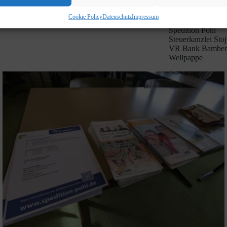
Schwan Stabilo
Siemens Healthin
Cookie Policy
Datenschutz
Impressum
Sparkasse Forchh
Spedition Pohl
Steuerkanzlei Sto
VR Bank Bamber
Wellpappe