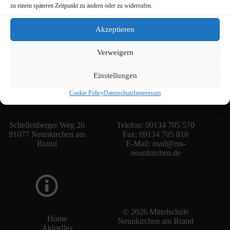
zu einem späteren Zeitpunkt zu ändern oder zu widerrufen.
Akzeptieren
Verweigern
Einstellungen
Cookie Policy
Datenschutz
Impressum
Schellenberger Weg 26
Telefon: 09134 705 570
91077 Neunkirchen am
Fax: 09134 705 818
Brand
E-Mail:
mail@ms-
neunkirchen.de
© 2026 Mittelschule
Home
Neunkirchen am Brand
Aktuelles