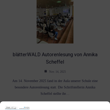
blätterWALD Autorenlesung von Annika
Scheffel
Nov. 14, 2025
Am 14. November 2025 fand in der Aula unserer Schule eine
besondere Autorenlesung statt. Die Schriftstellerin Annika
Scheffel stellte ihr…
Weiterlesen