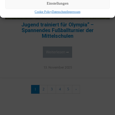
Einstellungen
Cookie Policy
Datenschutz
Impressum
Jugend trainiert für Olympia“ –
Spannendes Fußballturnier der
Mittelschulen
Weiterlesen ➡
13. November 2025
1
2
3
4
5
›