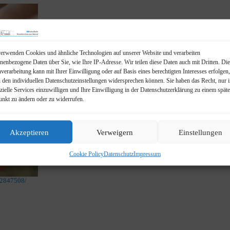
erwenden Cookies und ähnliche Technologien auf unserer Website und verarbeiten
nenbezogene Daten über Sie, wie Ihre IP-Adresse. Wir teilen diese Daten auch mit Dritten. Die
An unserer Schule werden die Fünftklässler von Tutor
verarbeitung kann mit Ihrer Einwilligung oder auf Basis eines berechtigten Interesses erfolgen
Schule erleichtert wird.
n den individuellen Datenschutzeinstellungen widersprechen können. Sie haben das Recht, nur 
zielle Services einzuwilligen und Ihre Einwilligung in der Datenschutzerklärung zu einem spät
unkt zu ändern oder zu widerrufen.
Dabei haben die Schülerinnen und Schüler der 5.
Seite stehen.
Es finden mit den Tutoren auch zahlreiche Akti
Osteraktion, Spielepausen, etc.
Akzeptieren
Verweigern
Einstellungen
Cookie Policy
Datenschutz
Impressum
-2847508/