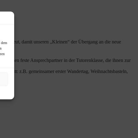
en betreut, damit unseren „Kleinen“ der Übergang an die neue
, dem
in
eren
 Klassen feste Ansprechpartner in der Tutorenklasse, die ihnen zur
onen statt: z.B. gemeinsamer erster Wandertag, Weihnachtsbasteln,