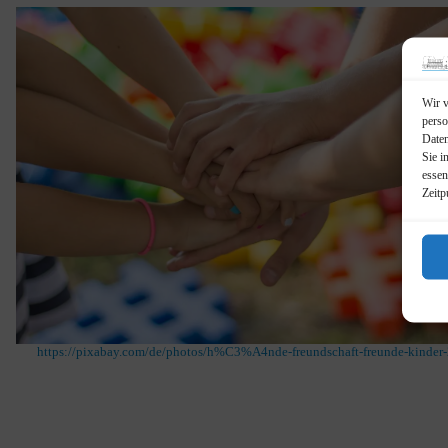
Wir v
perso
Daten
Sie i
essen
Zeitp
https://pixabay.com/de/photos/h%C3%A4nde-freundschaft-freunde-kinder