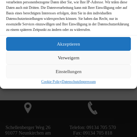
verarbeiten personenbezogene Daten über Sie, wie Ihre IP-Adresse. Wir teilen diese
Daten auch mit Dritten. Die Datenverarbeitung kann mit Ihrer Einwilligung oder auf
Basis eines berechtigten Interesses erfolgen, dem Sie in den individuellen
Datenschutzeinstellungen widersprechen können. Sie haben das Recht, nur in
essenzielle Services einzuwilligen und Ihre Einwilligung in der Datenschutzerklärung
zu einem späteren Zeitpunkt zu ändern oder zu widerrufen.
Akzeptieren
Verweigern
Einstellungen
Cookie Policy
Schülerarbeiten Übersicht
Datenschutz
Impressum
Schellenberger Weg 26
Telefon: 09134 705 570
91077 Neunkirchen am
Fax: 09134 705 818