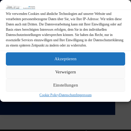
Wir verwenden Cookies und ähnliche Technologien auf unserer Website und
verarbeiten personenbezogene Daten über Sie, wie Ihre IP-Adresse. Wir teilen diese
Daten auch mit Dritten. Die Datenverarbeitung kann mit Ihrer Einwilligung oder auf
Basis eines berechtigten Interesses erfolgen, dem Sie in den individuellen
Datenschutzeinstellungen widersprechen können. Sie haben das Recht, nur in
essenzielle Services einzuwilligen und Ihre Einwilligung in der Datenschutzerklärung
zu einem späteren Zeitpunkt zu ändern oder zu widerrufen.
Akzeptieren
In der Vorweihnachtszeit organisierten die
Lehrkräfte Kim Fischer und Jan Wolderich im
Verweigern
Rahmen unseres Schuladventskalenders eine
spannende Challenge im Seilspringen und nutzten so
Einstellungen
die Pause mal anders. Jede Klasse nominierte einen
Stellvertreter, der sich der sportlichen
Cookie Policy
Datenschutz
Impressum
Herausforderung stellte. Ziel war…
admin
15. Dezember 2024