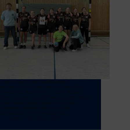
Großer Erfolg für die Handballerinnen
der Mittelschule Neunkirchen am Brand: Eine
Auswahl von Mädchen der 7. und 8. Klassen
sicherte sich am 26.02.2026 souverän den Titel im
Bezirksfinale Jugend trainiert für Olympia
Oberfranken Handball Mädchen III Im
entscheidenden Spiel überzeugte das…
admin
26. Februar 2026