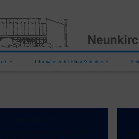
ofil
Informationen für Eltern & Schüler
Sch
Aktuelles
,
Schulleben
BayernLab Forchheim on Tour: Pop-up-MINT-
Siege
Lab in Neunkirchen am Brand
Brand 