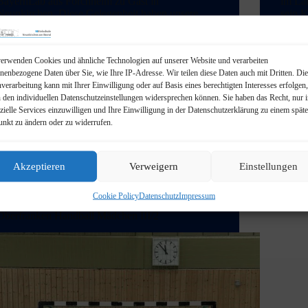
BayernLab aus Forchheim zu Gast in
im La
Neunkirchen. Diese Gelegenheit haben unsere
sein 
Klassen 5 bis 7 und eine Technikgruppe der 8.
hart 
Klasse am Mittwoch, den 22.04.26 für…
überze
admin
24. April 2026
am…
erwenden Cookies und ähnliche Technologien auf unserer Website und verarbeiten
nenbezogene Daten über Sie, wie Ihre IP-Adresse. Wir teilen diese Daten auch mit Dritten. Die
verarbeitung kann mit Ihrer Einwilligung oder auf Basis eines berechtigten Interesses erfolgen
n den individuellen Datenschutzeinstellungen widersprechen können. Sie haben das Recht, nur 
zielle Services einzuwilligen und Ihre Einwilligung in der Datenschutzerklärung zu einem spät
unkt zu ändern oder zu widerrufen.
Akzeptieren
Verweigern
Einstellungen
Aktuelles
,
Schulleben
Cookie Policy
Datenschutz
Impressum
Sieger Bezirksfinale Jugend trainiert für Olympia
Oberfranken Handball Mädchen III/2