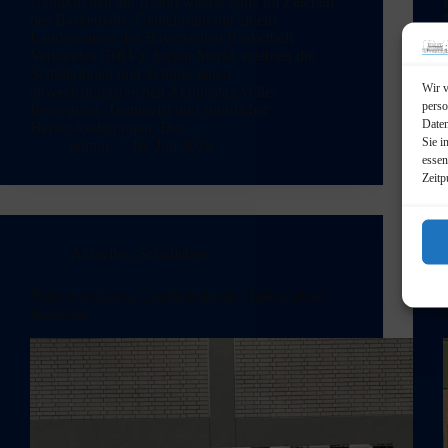
Neunkirchen am Brand wieder ganz im Zeichen
des Basketballs. Gemeinsam mit einem
Landestrainer des Bayerischen Basketball
Verbandes (BBV), Stefan Merkl, erlebten die
Schülerinnen und Schüler einen
Wir v
abwechslungsreichen Aktionstag voller
perso
Bewegung, Teamgeist und sportlicher
Daten
Herausforderungen. Der…
Sie i
admin
16. Juli 2026
essen
Zeitp
Aktuelles
,
Schulleben
Titelverteidigung Landkreisfinale Hallenfußball
Mädchen