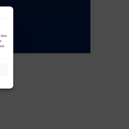
ndkreis Forchheim bewies das Team erneut
Können und blieb ungeschlagen. Mit zwei
umkämpften Unentschieden und einem
ugenden Sieg sicherten sich die Spielerinnen
admin
1. April 2026
, dem
in
eren