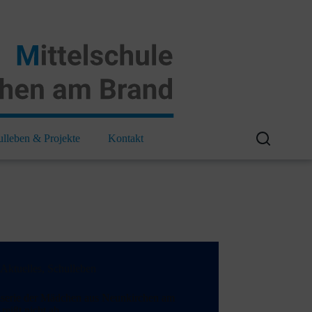
ulleben & Projekte
Kontakt
Aktuelles
,
Schulleben
sserie der Mädchen aus Neunkirchen am
reißt nicht ab