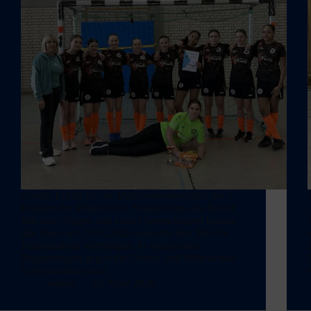
Großer Erfolg für die Mädchenmannschaft der 7.
Klassen der Mittelschule Neunkirchen am Brand:
Mit zwei Siegen und zwei Unentschieden konnte
das Team am 19.03.2026 souverän den Titel im
Hallenfußball verteidigen. In spannenden
Begegnungen gegen die Grund- und Mittelschule
Ebermannstadt und…
admin
19. März 2026