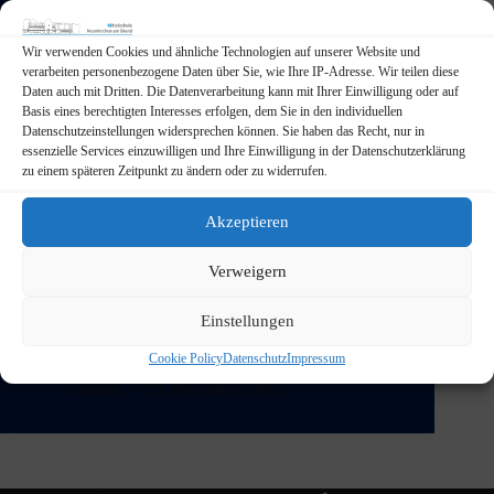
Wir verwenden Cookies und ähnliche Technologien auf unserer Website und
verarbeiten personenbezogene Daten über Sie, wie Ihre IP-Adresse. Wir teilen diese
Daten auch mit Dritten. Die Datenverarbeitung kann mit Ihrer Einwilligung oder auf
Basis eines berechtigten Interesses erfolgen, dem Sie in den individuellen
Datenschutzeinstellungen widersprechen können. Sie haben das Recht, nur in
essenzielle Services einzuwilligen und Ihre Einwilligung in der Datenschutzerklärung
zu einem späteren Zeitpunkt zu ändern oder zu widerrufen.
Akzeptieren
In der Vorweihnachtszeit organisierten die
Lehrkräfte Kim Fischer und Jan Wolderich im
Verweigern
Rahmen unseres Schuladventskalenders eine
spannende Challenge im Seilspringen und nutzten so
Einstellungen
die Pause mal anders. Jede Klasse nominierte einen
Stellvertreter, der sich der sportlichen
Cookie Policy
Datenschutz
Impressum
Herausforderung stellte. Ziel war…
admin
15. Dezember 2024