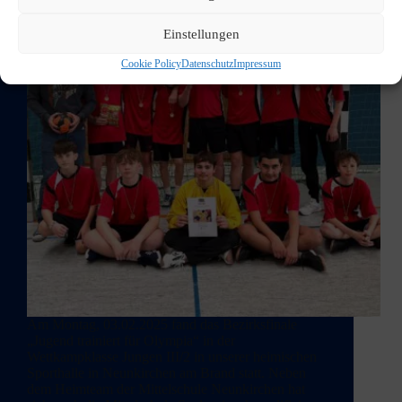
Einstellungen
Cookie Policy
Datenschutz
Impressum
Am Montag, 03.02.2025 fand das Bezirksfinale
„Jugend trainiert für Olympia“ in der
Wettkampklasse Jungen III/2 in unserer heimischen
Sporthalle in Neunkirchen am Brand statt. Neben
dem Heimteam der Mittelschule Neunkirchen hat