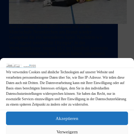
Am Dienstag, 29.04.2025 waren wir an der
Mittelschule Neunkirchen am Brand wieder
Gastgeber für ein besonderes Spiel. Nachdem wir
bei „Jugend trainiert für Olympia“ in der
Wettkampfklasse Jungen III/2 im Handball souverän
den oberfränkischen Titel geholt haben, empfingen
wir nun…
admin
30. April 2025
Wir verwenden Cookies und ähnliche Technologien auf unserer Website und
verarbeiten personenbezogene Daten über Sie, wie Ihre IP-Adresse. Wir teilen diese
Daten auch mit Dritten. Die Datenverarbeitung kann mit Ihrer Einwilligung oder auf
Basis eines berechtigten Interesses erfolgen, dem Sie in den individuellen
Datenschutzeinstellungen widersprechen können. Sie haben das Recht, nur in
Aktuelles
,
Schulleben
essenzielle Services einzuwilligen und Ihre Einwilligung in der Datenschutzerklärung
zu einem späteren Zeitpunkt zu ändern oder zu widerrufen.
Sieg beim Handball-Bezirksfinale „Jugend trainiert
für Olympia“
Akzeptieren
Verweigern