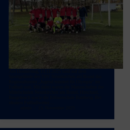
Am Donnerstag, 13.11.2025 fand auf dem
Sportgelände des TSV Neunkirchen am Brand das
Regionalturnier „Jugend trainiert für Olympia“ im
Fußball statt. Mit dabei waren die Mannschaften der
Mittelschulen Neunkirchen am Brand, Hirschaid,
Burgebrach sowie die Erlöserschule Bamberg. Bei
idealem Fußballwetter…
admin
13. November 2025