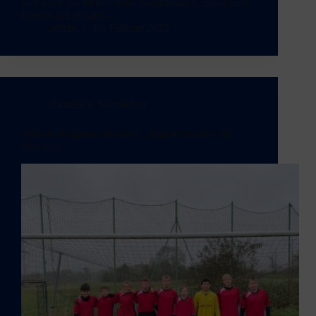
sich noch die Mittelschule Stadtsteinach qualifiziert.
Bereits seit einigen…
admin
10. Februar 2025
Aktuelles
,
Schulleben
Fußball-Regionalentscheid „Jugend trainiert für
Olympia“