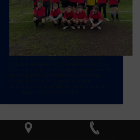
Zeit, dass sich was dreht … Das erste sportliche
Highlight der Mittelschule Neunkirchen am Brand
stand direkt in der Woche nach den Herbstferien auf
dem Programm. Als Vertreter des Landkreises
Forchheim waren wir Gastgeber bei dem
diesjährigen Regionalentscheid „Jugend trainiert…
admin
6. November 2024