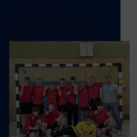
Aktuelles
,
Schulleben
Sieg bei der Nordbayernquali Handball „Jugend
trainiert für Olympia“ in der Wettkampfklasse
Jungen III/2