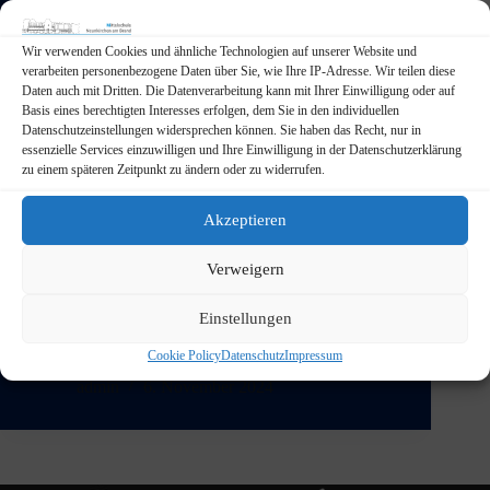
Wir verwenden Cookies und ähnliche Technologien auf unserer Website und
verarbeiten personenbezogene Daten über Sie, wie Ihre IP-Adresse. Wir teilen diese
Daten auch mit Dritten. Die Datenverarbeitung kann mit Ihrer Einwilligung oder auf
Basis eines berechtigten Interesses erfolgen, dem Sie in den individuellen
Datenschutzeinstellungen widersprechen können. Sie haben das Recht, nur in
essenzielle Services einzuwilligen und Ihre Einwilligung in der Datenschutzerklärung
zu einem späteren Zeitpunkt zu ändern oder zu widerrufen.
Akzeptieren
Zeit, dass sich was dreht … Das erste sportliche
Verweigern
Highlight der Mittelschule Neunkirchen am Brand
stand direkt in der Woche nach den Herbstferien auf
Einstellungen
dem Programm. Als Vertreter des Landkreises
Forchheim waren wir Gastgeber bei dem
Cookie Policy
Datenschutz
Impressum
diesjährigen Regionalentscheid „Jugend trainiert…
admin
6. November 2024