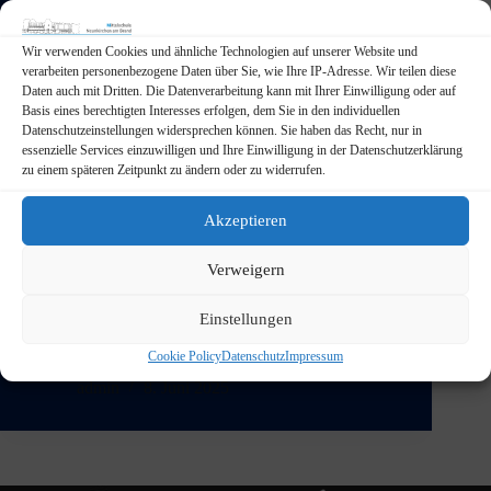
Wir verwenden Cookies und ähnliche Technologien auf unserer Website und
verarbeiten personenbezogene Daten über Sie, wie Ihre IP-Adresse. Wir teilen diese
Daten auch mit Dritten. Die Datenverarbeitung kann mit Ihrer Einwilligung oder auf
Basis eines berechtigten Interesses erfolgen, dem Sie in den individuellen
Datenschutzeinstellungen widersprechen können. Sie haben das Recht, nur in
essenzielle Services einzuwilligen und Ihre Einwilligung in der Datenschutzerklärung
zu einem späteren Zeitpunkt zu ändern oder zu widerrufen.
Akzeptieren
Am Mittwoch, den 4. Juni 2025, war es endlich so
Verweigern
weit: Im Königsbad Forchheim fand der große
Schwimmwettkampf der Grund- und Mittelschulen
Einstellungen
des Landkreises statt. Bei diesem sportlichen
Ereignis traten ganze Klassen in spannenden
Cookie Policy
Datenschutz
Impressum
Teamdisziplinen gegeneinander an – mit viel…
admin
8. Juni 2025