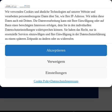
Wir verwenden Cookies und ähnliche Technologien auf unserer Website und
verarbeiten personenbezogene Daten über Sie, wie Ihre IP-Adresse. Wir teilen diese
Daten auch mit Dritten. Die Datenverarbeitung kann mit Ihrer Einwilligung oder auf
Basis eines berechtigten Interesses erfolgen, dem Sie in den individuellen
Datenschutzeinstellungen widersprechen können. Sie haben das Recht, nur in
essenzielle Services einzuwilligen und Ihre Einwilligung in der Datenschutzerklärung
zu einem späteren Zeitpunkt zu ändern oder zu widerrufen.
Akzeptieren
Von Montag, den 20. April bis Donnerstag, den 23.
Verweigern
April 2026 war die interaktive Ausstellung des
BayernLab aus Forchheim zu Gast in Neunkirchen.
Einstellungen
Diese Gelegenheit haben unsere Klassen 5 bis 7 und
eine Technikgruppe der 8. Klasse am Mittwoch, den
Cookie Policy
Datenschutz
Impressum
22.04.26 für…
admin
24. April 2026