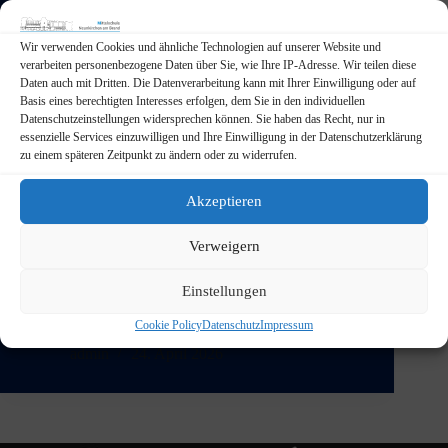
Wir verwenden Cookies und ähnliche Technologien auf unserer Website und
verarbeiten personenbezogene Daten über Sie, wie Ihre IP-Adresse. Wir teilen diese
Daten auch mit Dritten. Die Datenverarbeitung kann mit Ihrer Einwilligung oder auf
Basis eines berechtigten Interesses erfolgen, dem Sie in den individuellen
Datenschutzeinstellungen widersprechen können. Sie haben das Recht, nur in
essenzielle Services einzuwilligen und Ihre Einwilligung in der Datenschutzerklärung
zu einem späteren Zeitpunkt zu ändern oder zu widerrufen.
Akzeptieren
Von Montag, den 20. April bis Donnerstag, den 23.
Verweigern
April 2026 war die interaktive Ausstellung des
BayernLab aus Forchheim zu Gast in Neunkirchen.
Einstellungen
Diese Gelegenheit haben unsere Klassen 5 bis 7 und
eine Technikgruppe der 8. Klasse am Mittwoch, den
Cookie Policy
Datenschutz
Impressum
22.04.26 für…
admin
24. April 2026